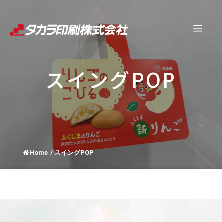
コ
ン
メ
テ
ン
ニ
ツ
スイングPOP
へ
ュ
ス
キ
ー
ッ
プ
Home
/
スイングPOP