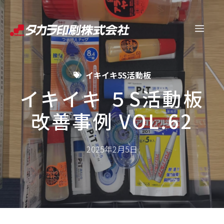
コ
ン
メ
テ
ン
ニ
ツ
イキイキ5S活動板
へ
ュ
ス
イキイキ ５S活動板
キ
改善事例 VOL.62
ー
ッ
プ
2025年2月5日