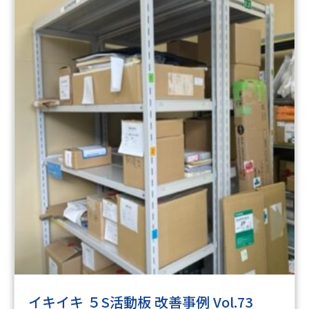
イキイキ ５S活動板 改善事例 Vol.73