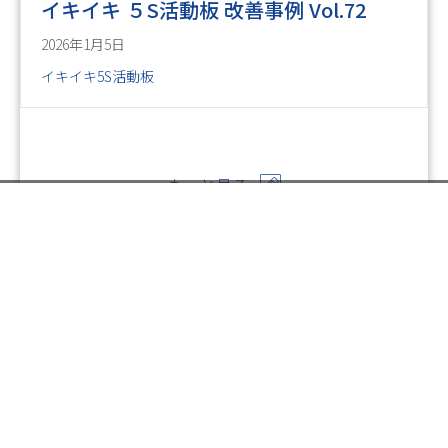
イキイキ ５S活動板 改善事例 Vol.72
2026年1月5日
イキイキ5S活動板
もっと見る
お電話でのお問い合わせ
閉
じ
メールでのお問い合わせ
024-526-4303
る
Posts
← イキイキ ５S活動板 改善事例 Vol.59
資料のご請求
navigation
イキイキ ５S活動板 改善事例 Vol.63 →
印刷については何でも
お気軽にご相談ください。