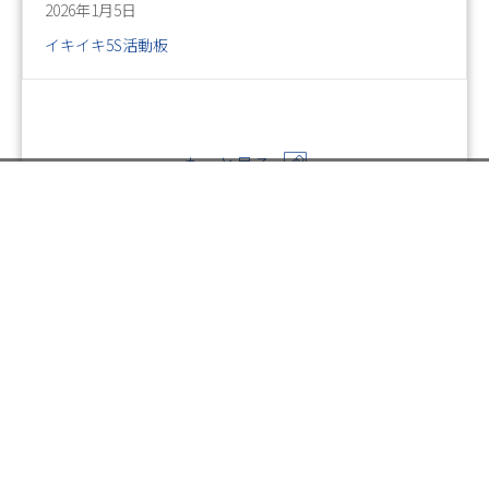
2026年1月5日
イキイキ5S活動板
もっと見る
お電話でのお問い合わせ
閉
じ
メールでのお問い合わせ
024-526-4303
る
Posts
← イキイキ ５S活動板 改善事例 Vol.51
資料のご請求
navigation
イキイキ ５S活動板 改善事例 Vol.53 →
印刷については何でも
お気軽にご相談ください。
お問い合わせはこちらから