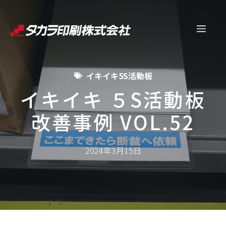
コ
ン
メ
テ
ン
ニ
ツ
イキイキ5S活動板
へ
ュ
ス
イキイキ ５S活動板
キ
改善事例 VOL.52
ー
ッ
プ
2024年3月15日