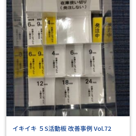
イキイキ ５S活動板 改善事例 Vol.72