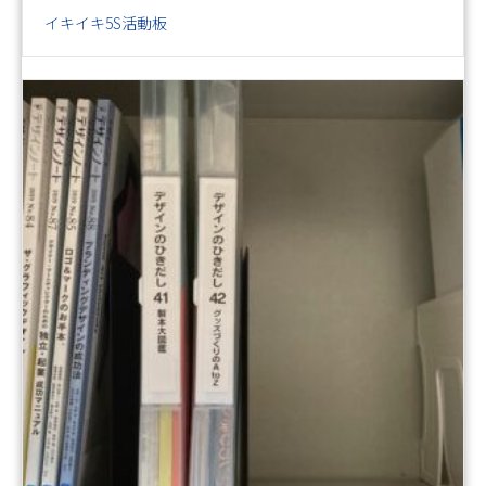
イキイキ5S活動板