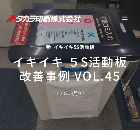
コ
ン
メ
テ
ン
ニ
ツ
イキイキ5S活動板
へ
ュ
ス
イキイキ ５S活動板
キ
改善事例 VOL.45
ー
ッ
プ
2023年8月9日