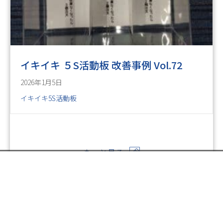
イキイキ ５S活動板 改善事例 Vol.72
2026年1月5日
イキイキ5S活動板
もっと見る
お電話でのお問い合わせ
閉
じ
メールでのお問い合わせ
024-526-4303
る
Posts
← イキイキ ５S活動板 改善事例 Vol.44
資料のご請求
navigation
イキイキ ５S活動板 改善事例 Vol.46 →