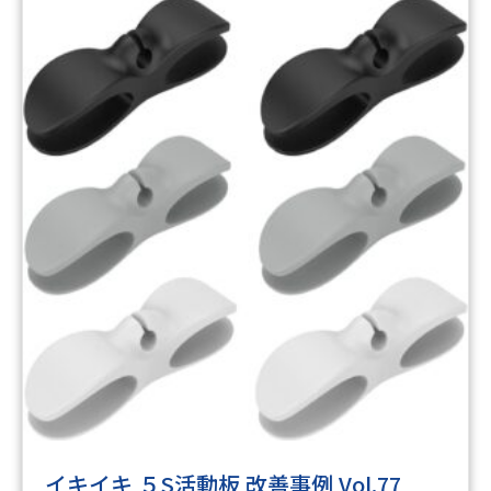
イキイキ ５S活動板 改善事例 Vol.77