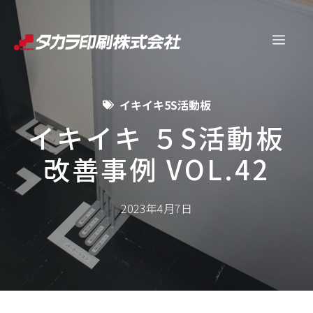
コ
ン
メ
テ
ン
ニ
ツ
イキイキ5S活動板
へ
ュ
ス
イキイキ ５S活動板
キ
改善事例 VOL.42
ー
ッ
プ
2023年4月7日