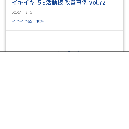
イキイキ ５S活動板 改善事例 Vol.72
2026年1月5日
イキイキ5S活動板
もっと見る
お電話でのお問い合わせ
閉
じ
メールでのお問い合わせ
024-526-4303
る
Posts
← イキイキ ５S活動板 改善事例 Vol.41
資料のご請求
navigation
イキイキ ５S活動板 改善事例 Vol.43 →
印刷については何でも
お気軽にご相談ください。