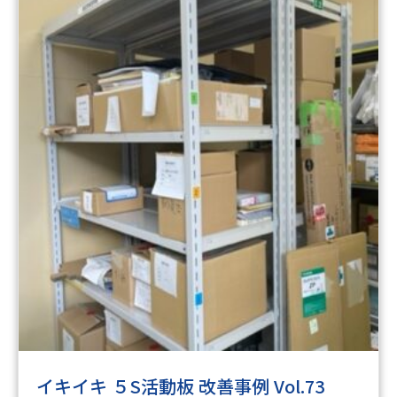
イキイキ ５S活動板 改善事例 Vol.73