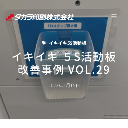
コ
ン
メ
テ
ン
ニ
ツ
イキイキ5S活動板
へ
ュ
ス
イキイキ ５S活動板
キ
改善事例 VOL.29
ー
ッ
プ
2022年2月15日