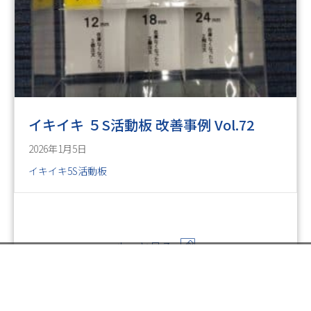
イキイキ ５S活動板 改善事例 Vol.72
2026年1月5日
イキイキ5S活動板
もっと見る
お電話でのお問い合わせ
閉
じ
メールでのお問い合わせ
024-526-4303
る
Posts
← イキイキ ５S活動板 改善事例 Vol.28