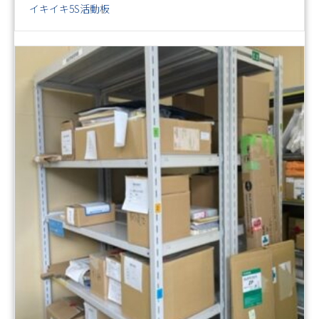
イキイキ5S活動板