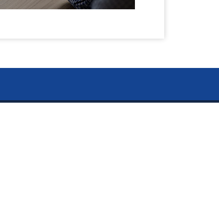
閉
ー Information ー
じ
資料のご請求
る
お知らせ
タカラ BLOG
イキイキ5S活動板
採用情報