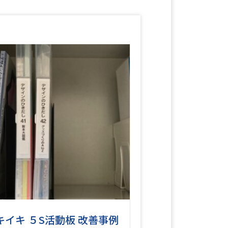
キイキ ５S活動板 改善事例