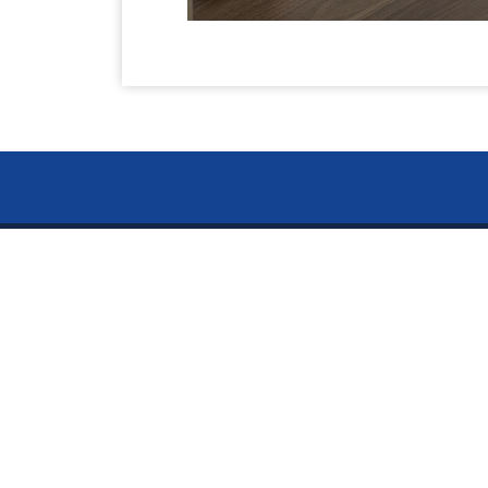
お電話で
ー Ser
024-
〒960-8141
サービス
福島県福島市渡利絵馬平86-9
5S用品
偽造防
TEL:024-526-4303
FAX:024-526-4302
ミニ折