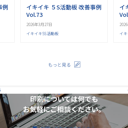
事例
イキイキ ５S活動板 改善事例
イ
Vol.73
Vol
2026年3月27日
202
イキイキ5S活動板
イキ
もっと見る
5
印刷については何でも
お気軽にご相談ください。