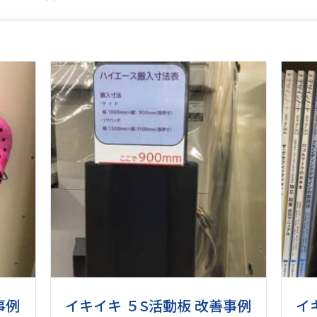
事例
イキイキ ５S活動板 改善事例
イ