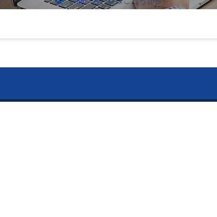
お問い合わせはこちらから
のお問い合わせ
vices ー
ー Contents ー
メールでのお問い合わせ
526-4303
内容
トップページ
「Pitatto」
会社案内
止用紙「守り紙」
制作事例
り｜独自の超ミニ折加工技
お問い合わせ