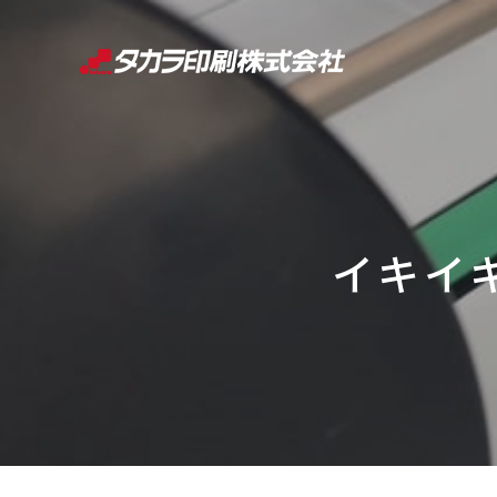
コ
ン
テ
ン
ツ
へ
ス
キ
イキイキ
ッ
プ