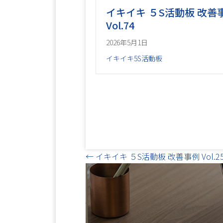
イキイキ ５S活動板 改善
Vol.74
2026年5月1日
イキイキ5S活動板
Posts
← イキイキ ５S活動板 改善事例 Vol.2
navigation