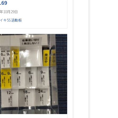
.69
5年10月29日
イキ5S活動板