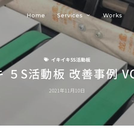
Home
Services
Works
イキイキ5S活動板
 ５S活動板 改善事例 V
2021年11月10日