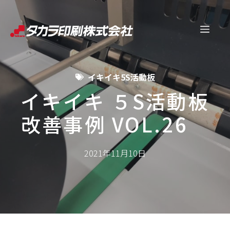
コ
ン
メ
テ
ン
ニ
ツ
イキイキ5S活動板
へ
ュ
ス
イキイキ ５S活動板
キ
改善事例 VOL.26
ー
ッ
プ
2021年11月10日