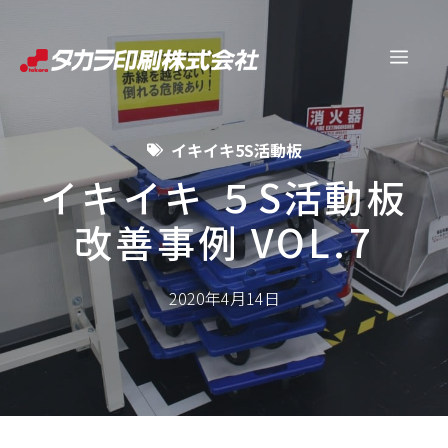
コ
ン
メ
テ
ン
ニ
ツ
イキイキ5S活動板
へ
ュ
ス
イキイキ ５S活動板
キ
改善事例 VOL.7
ー
ッ
プ
2020年4月14日