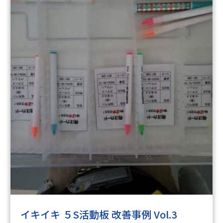
イキイキ ５S活動板 改善事例 Vol.3