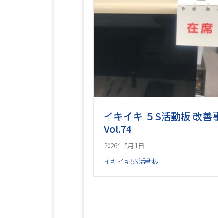
イキイキ ５S活動板 改善
Vol.74
2026年5月1日
イキイキ5S活動板