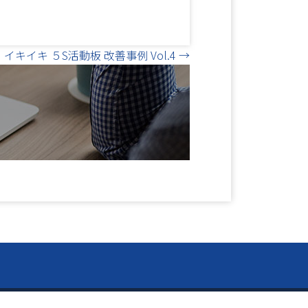
イキイキ ５S活動板 改善事例 Vol.4 →
閉