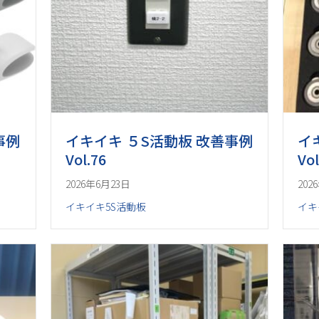
事例
イキイキ ５S活動板 改善事例
イ
Vol.76
Vol
2026年6月23日
202
イキイキ5S活動板
イキ