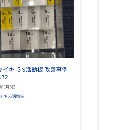
キイキ ５S活動板 改善事例
.72
6年1月5日
イキ5S活動板