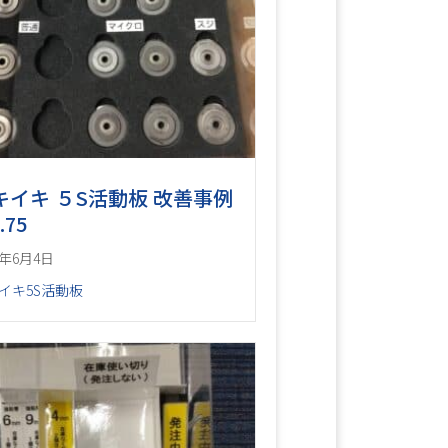
キイキ ５S活動板 改善事例
.75
6年6月4日
イキ5S活動板