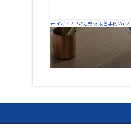
Posts
← イキイキ ５S活動板 改善事例 Vol.2
navigation