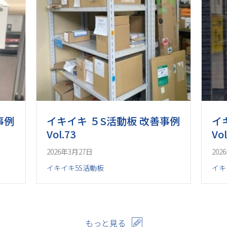
事例
イキイキ ５S活動板 改善事例
イ
Vol.73
Vol
2026年3月27日
202
イキイキ5S活動板
イキ
もっと見る