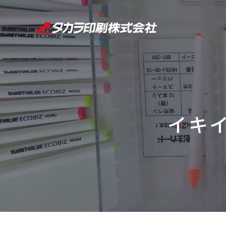
コ
ン
テ
ン
ツ
へ
ス
キ
イキイ
ッ
プ