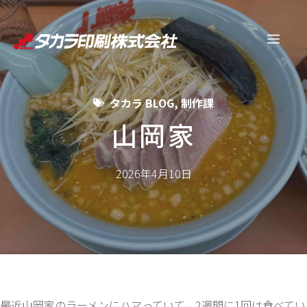
コ
ン
メ
テ
ン
ニ
ツ
タカラ BLOG
,
制作課
へ
ュ
ス
山岡家
キ
ー
ッ
2026年4月10日
プ
最近山岡家のラーメンにハマっていて、2週間に1回は食べてい