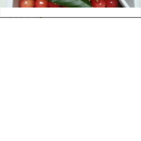
さくらんぼ
お電話でのお問い合わせ
閉
2026年6月12日
じ
メールでのお問い合わせ
024-526-4303
タカラ BLOG
,
営業部
る
資料のご請求
もっと見る
Posts
← 桜(肉)を楽しむ
navigation
パンフレットは買う派 →
印刷については何でも
お気軽にご相談ください。